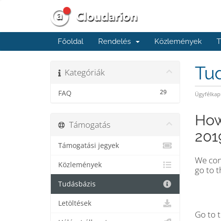
Főoldal
Rendelés
Közlemények
T
Tu
Kategóriák
29
FAQ
Ügyfélkap
How
Támogatás
201
Támogatási jegyek
We con
Közlemények
go to 
Tudásbázis
Letöltések
Go to 