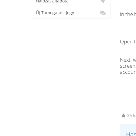
Hálózat állapota
Új Támogatási Jegy
In the
Open t
Next, w
screens
accoun
0 A f
Has