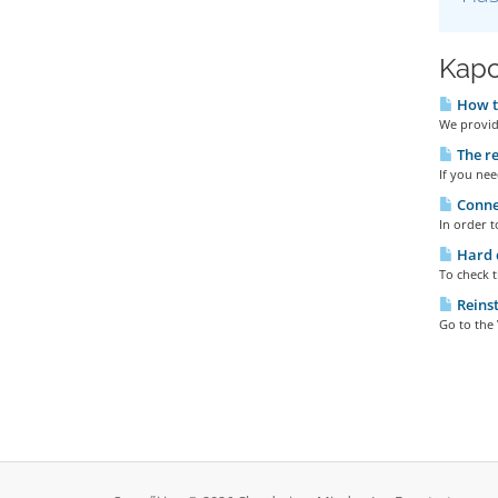
Kapc
How to
We provide
The re
If you nee
Connec
In order t
Hard d
To check t
Reinst
Go to the 