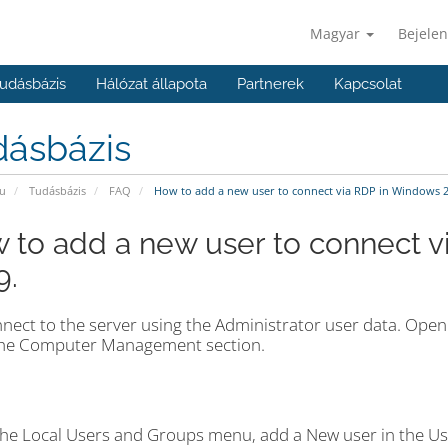
Magyar
Bejelen
udásbázis
Hálózat állapota
Partnerek
Kapcsolat
dásbázis
u
Tudásbázis
FAQ
How to add a new user to connect via RDP in Windows 2
 to add a new user to connect 
9.
nect to the server using the Administrator user data. Open 
the Computer Management section.
the Local Users and Groups menu, add a New user in the Us