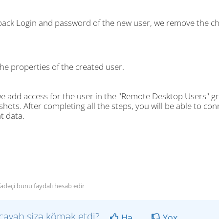
 back Login and password of the new user, we remove the ch
he properties of the created user.
e add access for the user in the "Remote Desktop Users" gr
hots. After completing all the steps, you will be able to c
t data.
fadəçi bunu faydalı hesab edir
cavab sizə kömək etdi?
Hə
Yox