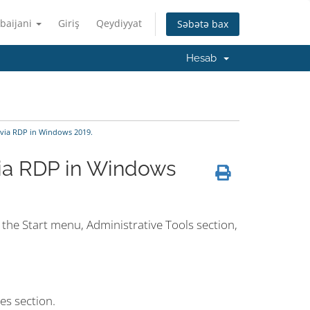
baijani
Giriş
Qeydiyyat
Səbətə bax
Hesab
via RDP in Windows 2019.
via RDP in Windows
the Start menu, Administrative Tools section,
es section.