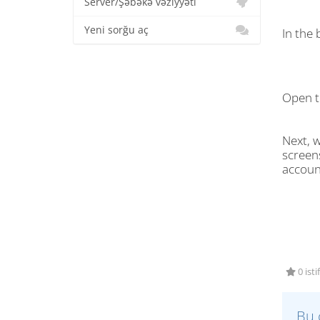
Server/Şəbəkə vəziyyəti
Yeni sorğu aç
In the
Open t
Next, w
screens
accoun
0 isti
Bu 