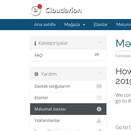
Ana səhifə
Mağaza
Elanlar
Məluma
Mə
Kateqoriyalar
29
FAQ
Azerbaija
How
Yardım
201
Dəstək sorğularım
We con
Elanlar
go to 
Məlumat bazası
Yüklənilənlər
Go to 