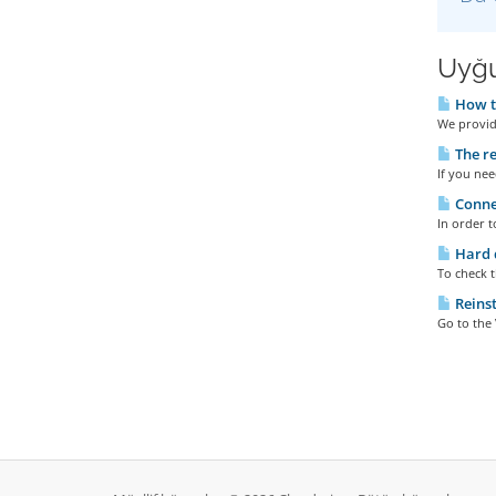
Uyğu
How to
We provide
The re
If you nee
Connec
In order t
Hard d
To check t
Reinst
Go to the 