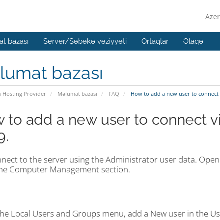
Azer
t bazası
Server/Şəbəkə vəziyyəti
Ortaqlar
Əlaqə
lumat bazası
n Hosting Provider
Məlumat bazası
FAQ
How to add a new user to connect 
 to add a new user to connect 
9.
nect to the server using the Administrator user data. Open 
the Computer Management section.
the Local Users and Groups menu, add a New user in the Us