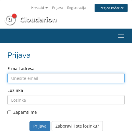
Hrvatski
Prijava
Registtracija
Pregled košarice
Preba
navig
Prijava
E-mail adresa
Lozinka
Zapamti me
Zaboravili ste lozinku?