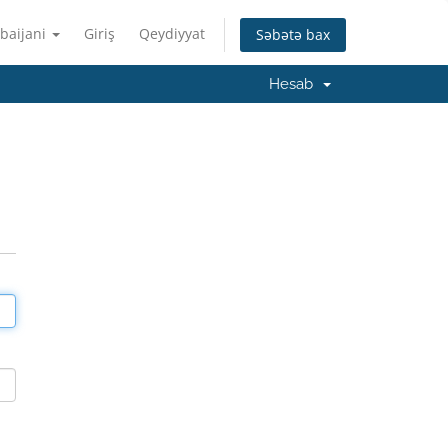
baijani
Giriş
Qeydiyyat
Səbətə bax
Hesab