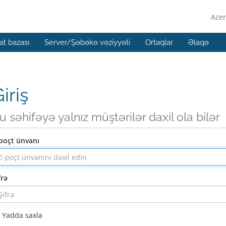
Azer
t bazası
Server/Şəbəkə vəziyyəti
Ortaqlar
Əlaqə
iriş
u səhifəyə yalnız müştərilər daxil ola bilər
poçt ünvanı
frə
Yadda saxla