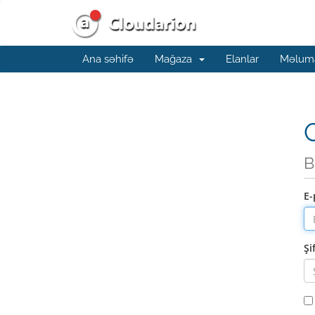
Ana səhifə
Mağaza
Elanlar
Məluma
G
B
E-
Şi