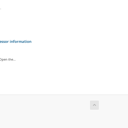
.
cessor information
pen the...