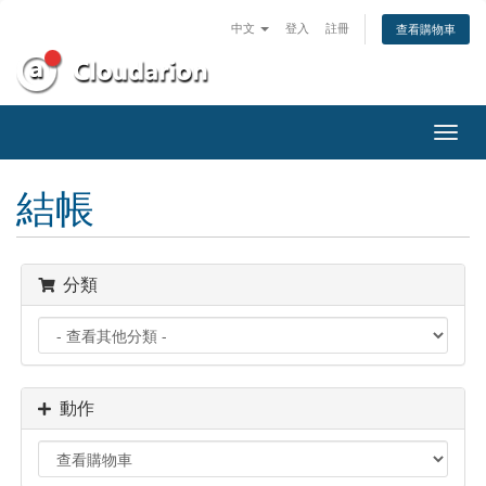
中文
登入
註冊
查看購物車
切
換
導
結帳
覽
分類
動作