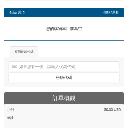
產品/選項
價格/週期
您的購物車目前為空
應用促銷代碼
檢驗代碼
訂單概觀
小計
$0.00 USD
總計