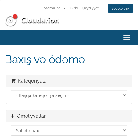
Azerbaijani
Giriş
Qeydiyyat
Səbətə bax
Naviq
keçid
Baxış və ödəmə
Kateqoriyalar
Əməliyyatlar