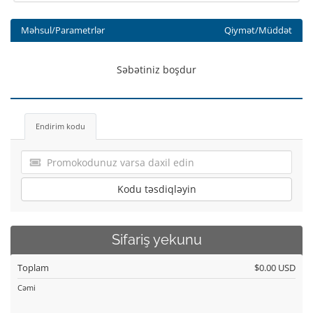
Məhsul/Parametrlər
Qiymət/Müddət
Səbətiniz boşdur
Endirim kodu
Kodu təsdiqləyin
Sifariş yekunu
Toplam
$0.00 USD
Cəmi