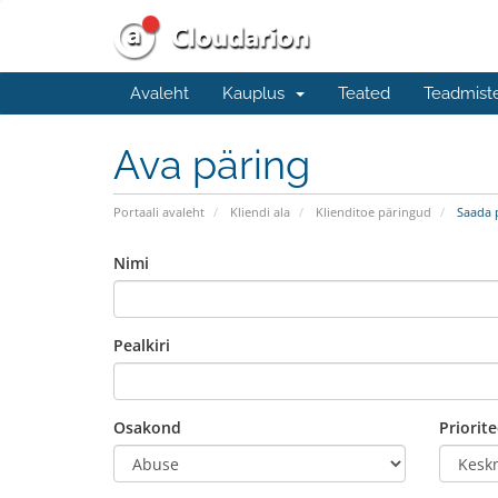
Avaleht
Kauplus
Teated
Teadmist
Ava päring
Portaali avaleht
Kliendi ala
Klienditoe päringud
Saada 
Nimi
Pealkiri
Osakond
Priorite