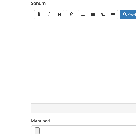
Sõnum
Prev
Manused