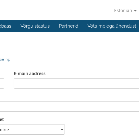
Estonian
ebaas
Võrgu staatus
Partnerid
Võta meiega ühendust
päring
E-maili aadress
et