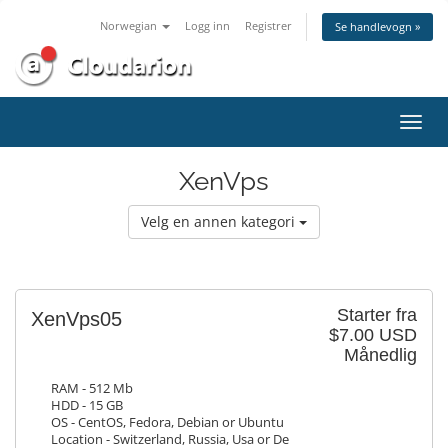
Norwegian
Logg inn
Registrer
Se handlevogn »
Bytt
navig
XenVps
Velg en annen kategori
Starter fra
XenVps05
$7.00 USD
Månedlig
RAM - 512 Mb
HDD - 15 GB
OS - CentOS, Fedora, Debian or Ubuntu
Location - Switzerland, Russia, Usa or De