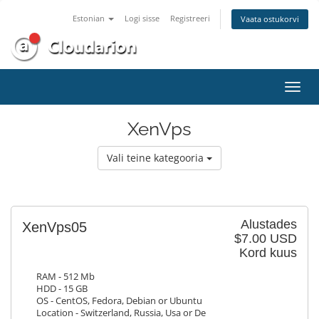
Estonian
Logi sisse
Registreeri
Vaata ostukorvi
Lülit
navig
XenVps
Vali teine kategooria
Alustades
XenVps05
$7.00 USD
Kord kuus
RAM - 512 Mb
HDD - 15 GB
OS - CentOS, Fedora, Debian or Ubuntu
Location - Switzerland, Russia, Usa or De