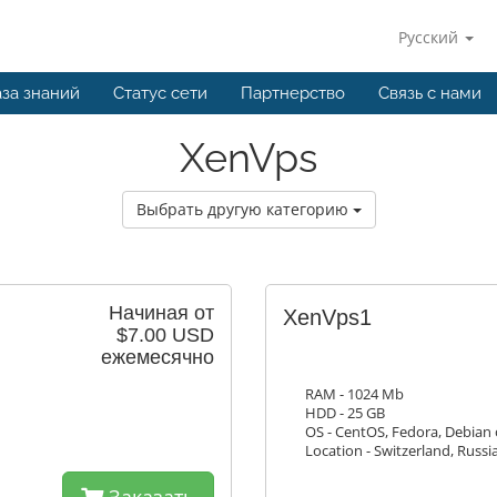
Русский
за знаний
Статус сети
Партнерство
Связь с нами
XenVps
Выбрать другую категорию
Начиная от
XenVps1
$7.00 USD
ежемесячно
RAM - 1024 Mb
HDD - 25 GB
OS - CentOS, Fedora, Debian
Location - Switzerland, Russi