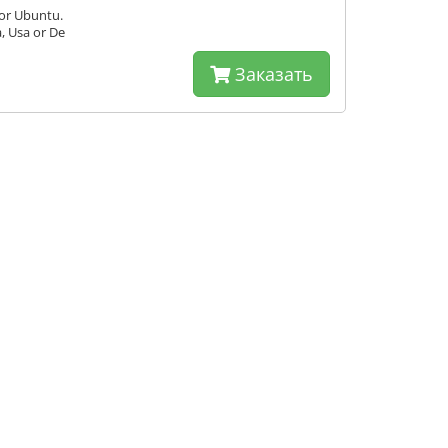
 or Ubuntu.
a, Usa or De
Заказать