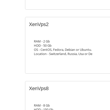
XenVps2
RAM - 2 Gb
HDD - 50 Gb
OS - CentOS, Fedora, Debian or Ubuntu.
Location - Switzerland, Russia, Usa or De
XenVps8
RAM - 8 Gb
HDD - 150 Gb