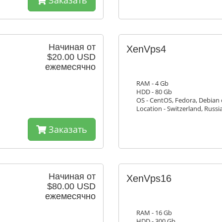
Заказать
Начиная от
XenVps4
$20.00 USD
ежемесячно
RAM - 4 Gb
HDD - 80 Gb
OS - CentOS, Fedora, Debian
Location - Switzerland, Russi
Заказать
Начиная от
XenVps16
$80.00 USD
ежемесячно
RAM - 16 Gb
HDD - 300 Gb