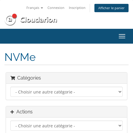
Français
Connexion
Inscription
Afficher le panier
Bascu
la
navig
NVMe
Catégories
Actions