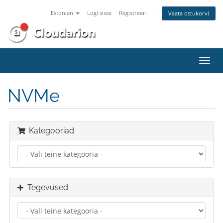
Estonian
Logi sisse
Registreeri
Vaata ostukorvi
Lülit
navig
NVMe
Kategooriad
Tegevused