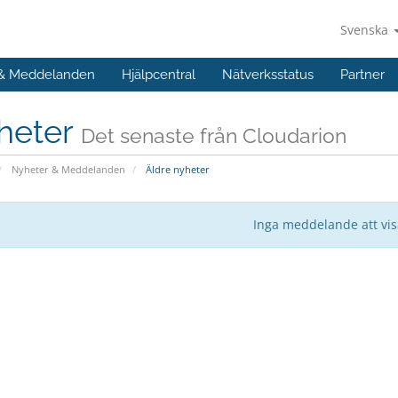
Svenska
 & Meddelanden
Hjälpcentral
Nätverksstatus
Partner
heter
Det senaste från Cloudarion
Nyheter & Meddelanden
Äldre nyheter
Inga meddelande att vi