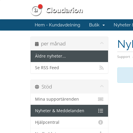
Hem - Kundavdelning
Butik
Nyheter
Ny
per månad
Äldre nyheter...
Support
Se RSS Feed
Stöd
Mina supportärenden
Nyheter & Meddelanden
Hjälpcentral