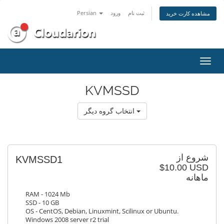
Persian
ورود
ثبت نام
مشاهده کارت خرید
تغییر
ضعیت
اوبری
KVMSSD
انتخاب گروه دیگر
شروع از
KVMSSD1
$10.00 USD
ماهانه
RAM - 1024 Mb
SSD - 10 GB
OS - CentOS, Debian, Linuxmint, Scilinux or Ubuntu.
Windows 2008 server r2 trial