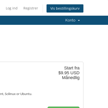
Log ind
Registrer
Vis bestillingskurv
Konto
Start fra
$9.95 USD
Månedlig
nt, Scilinux or Ubuntu.