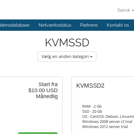
Dansk
idensdatabase
Netværksstatus
Partnere
Kontakt os
KVMSSD
Vælg en anden kategori
Start fra
KVMSSD2
$10.00 USD
Månedlig
RAM - 2 Gb
SSD - 20 Gb
OS - CentOS, Debian, Linuxmi
Windows 2008 server r2 trial
Windows 2012 server trial