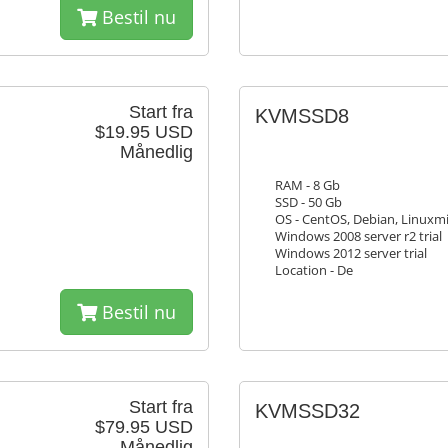
Bestil nu
Start fra
KVMSSD8
$19.95 USD
Månedlig
RAM - 8 Gb
SSD - 50 Gb
OS - CentOS, Debian, Linuxmi
Windows 2008 server r2 trial
Windows 2012 server trial
Location - De
Bestil nu
Start fra
KVMSSD32
$79.95 USD
Månedlig