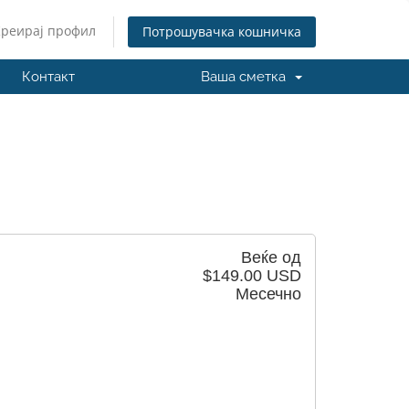
Креирај профил
Потрошувачка кошничка
Контакт
Ваша сметка
Веќе од
$149.00 USD
Месечно