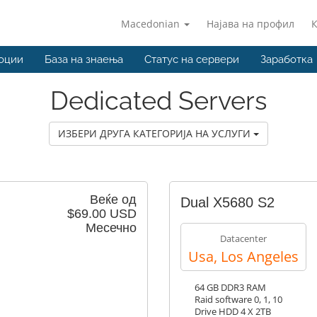
Macedonian
Најава на профил
оции
База на знаења
Статус на сервери
Заработка
Dedicated Servers
ИЗБЕРИ ДРУГА КАТЕГОРИЈА НА УСЛУГИ
Веќе од
Dual X5680 S2
$69.00 USD
Месечно
Datacenter
Usa, Los Angeles
64 GB DDR3 RAM
Raid software 0, 1, 10
Drive HDD 4 X 2TB