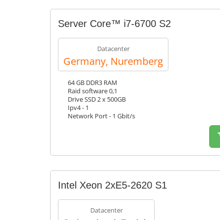
Server Core™ i7-6700 S2
Datacenter
Germany, Nuremberg
64 GB DDR3 RAM
Raid software 0,1
Drive SSD 2 x 500GB
Ipv4 - 1
Network Port - 1 Gbit/s
Intel Xeon 2xE5-2620 S1
Datacenter