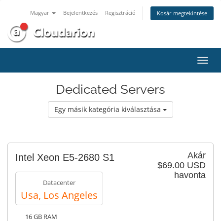
Magyar
Bejelentkezés
Regisztráció
Kosár megtekintése
Váltá
a
navig
Dedicated Servers
Egy másik kategória kiválasztása
Akár
Intel Xeon E5-2680 S1
$69.00 USD
havonta
Datacenter
Usa, Los Angeles
16 GB RAM