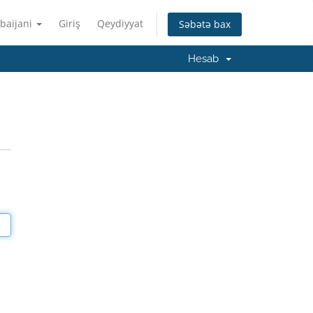
baijani
Giriş
Qeydiyyat
Səbətə bax
Hesab