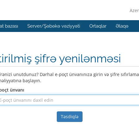
Azer
t bazası
Server/Şəbəkə vəziyyəti
Ortaqlar
Əlaqə
tirilmiş şifrə yenilənməsi
frənizi unutdunuz? Dərhal e-poçt ünvanınıza girin və şifre sıfırlama
əliyyatına başlayın.
poçt ünvanı
Təsdiqlə