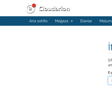
Ana səhifə
Mağaza
Elanlar
Məluma
İ
Şi
əm
E-