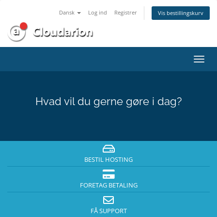
Dansk
Log ind
Registrer
Vis bestillingskurv
Skift
navig
Hvad vil du gerne gøre i dag?
BESTIL HOSTING
FORETAG BETALING
FÅ SUPPORT