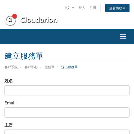
中文
登入
註冊
查看購物車
切
換
導
建立服務單
覽
客戶系統
客戶中心
服務單
送出服務單
姓名
Email
主旨