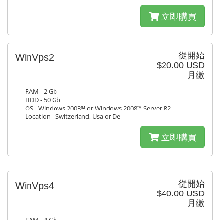
立即購買
從開始
WinVps2
$20.00 USD
月繳
RAM - 2 Gb
HDD - 50 Gb
OS - Windows 2003™ or Windows 2008™ Server R2
Location - Switzerland, Usa or De
立即購買
從開始
WinVps4
$40.00 USD
月繳
RAM - 4 Gb