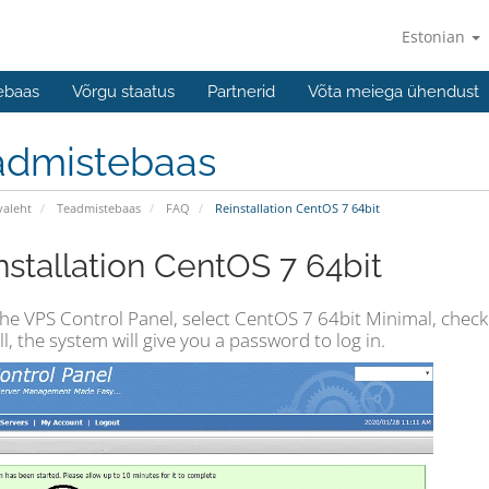
Estonian
ebaas
Võrgu staatus
Partnerid
Võta meiega ühendust
admistebaas
valeht
Teadmistebaas
FAQ
Reinstallation CentOS 7 64bit
nstallation CentOS 7 64bit
he VPS Control Panel, select CentOS 7 64bit Minimal, check 
ll, the system will give you a password to log in.