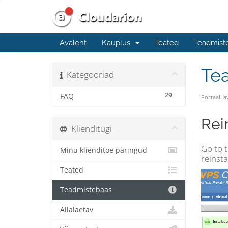
Avaleht
Kauplus
Teated
Teadmist
Te
Kategooriad
29
FAQ
Portaali a
Rei
Klienditugi
Go to t
Minu klienditoe päringud
reinsta
Teated
Teadmistebaas
Allalaetav